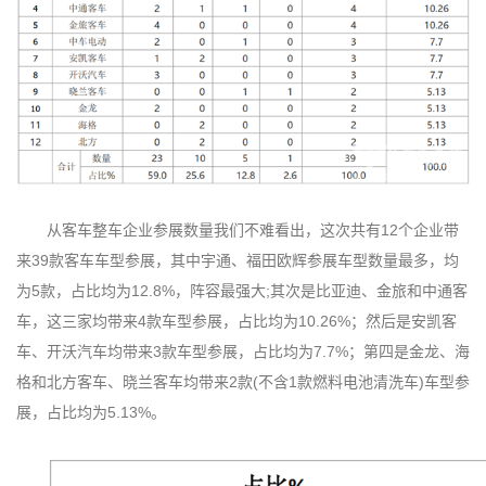
从客车整车企业参展数量我们不难看出，这次共有12个企业带
来39款客车车型参展，其中宇通、福田欧辉参展车型数量最多，均
为5款，占比均为12.8%，阵容最强大;其次是比亚迪、金旅和中通客
车，这三家均带来4款车型参展，占比均为10.26%；然后是安凯客
车、开沃汽车均带来3款车型参展，占比均为7.7%；第四是金龙、海
格和北方客车、晓兰客车均带来2款(不含1款燃料电池清洗车)车型参
展，占比均为5.13%。