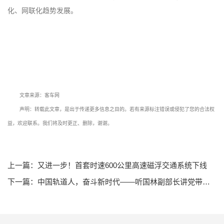
化、网联化趋势发展。
文章来源：客车网
声明：转载此文章，是出于传递更多信息之目的。若有来源标注错误或侵犯了您的合法权
益，欢迎联系。我们将及时更正、删除，谢谢。
上一篇：又进一步！首套时速600公里高速磁浮交通系统下线
下一篇：中国轨道人，奋斗新时代——听国林副部长讲党带领轨道交通那些事儿