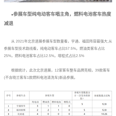
参展车型纯电动客车唱主角，燃料电池客车热度
●
减退
从 2021年北京道展参展车型数量看，宇通、福田阵容最强大;从
参展车型技术路线看，纯电动客车占比57.5%，燃油类客车占比
25%，燃料电池客车占比12.5%，增程式占比2.5%
根据统计，此次北京道展，12家客车整车品牌亮相，39款客车
(不含晓兰客车1款燃料电池清洗车)新品参展。