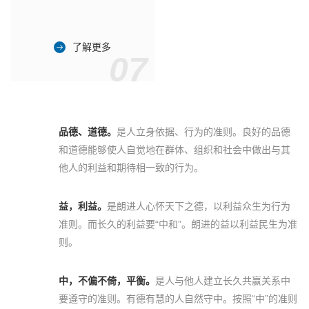
了解更多
07
品德、道德。
是人立身依据、行为的准则。良好的品德
和道德能够使人自觉地在群体、组织和社会中做出与其
他人的利益和期待相一致的行为。
益，利益。
是朗进人心怀天下之德，以利益众生为行为
准则。而长久的利益要“中和”。朗进的益以利益民生为准
则。
中，不偏不倚，平衡。
是人与他人建立长久共赢关系中
要遵守的准则。有德有慧的人自然守中。按照“中”的准则