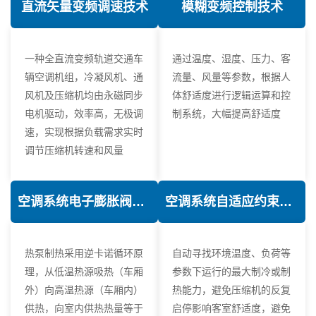
直流矢量变频调速技术
模糊变频控制技术
一种全直流变频轨道交通车
通过温度、湿度、压力、客
辆空调机组，冷凝风机、通
流量、风量等参数，根据人
风机及压缩机均由永磁同步
体舒适度进行逻辑运算和控
电机驱动，效率高，无极调
制系统，大幅提高舒适度
速，实现根据负载需求实时
调节压缩机转速和风量
空调系统电子膨胀阀热力学优化技术
空调系统自适应约束控制技术
热泵制热采用逆卡诺循环原
自动寻找环境温度、负荷等
理，从低温热源吸热（车厢
参数下运行的最大制冷或制
外）向高温热源（车厢内）
热能力，避免压缩机的反复
供热，向室内供热热量等于
启停影响客室舒适度，避免