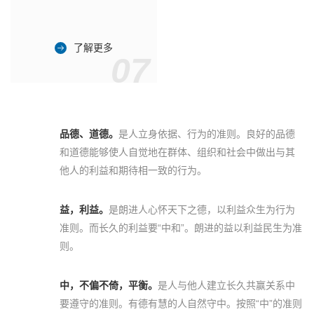
了解更多
07
品德、道德。
是人立身依据、行为的准则。良好的品德
和道德能够使人自觉地在群体、组织和社会中做出与其
他人的利益和期待相一致的行为。
益，利益。
是朗进人心怀天下之德，以利益众生为行为
准则。而长久的利益要“中和”。朗进的益以利益民生为准
则。
中，不偏不倚，平衡。
是人与他人建立长久共赢关系中
要遵守的准则。有德有慧的人自然守中。按照“中”的准则