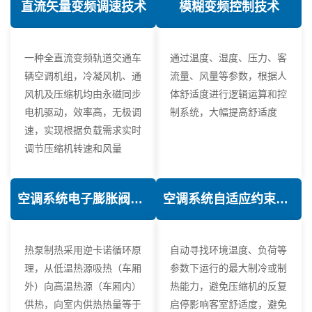
直流矢量变频调速技术
模糊变频控制技术
一种全直流变频轨道交通车
通过温度、湿度、压力、客
辆空调机组，冷凝风机、通
流量、风量等参数，根据人
风机及压缩机均由永磁同步
体舒适度进行逻辑运算和控
电机驱动，效率高，无极调
制系统，大幅提高舒适度
速，实现根据负载需求实时
调节压缩机转速和风量
空调系统电子膨胀阀热力学优化技术
空调系统自适应约束控制技术
热泵制热采用逆卡诺循环原
自动寻找环境温度、负荷等
理，从低温热源吸热（车厢
参数下运行的最大制冷或制
外）向高温热源（车厢内）
热能力，避免压缩机的反复
供热，向室内供热热量等于
启停影响客室舒适度，避免