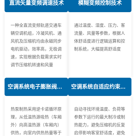
直流矢量变频调速技术
模糊变频控制技术
一种全直流变频轨道交通车
通过温度、湿度、压力、客
辆空调机组，冷凝风机、通
流量、风量等参数，根据人
风机及压缩机均由永磁同步
体舒适度进行逻辑运算和控
电机驱动，效率高，无极调
制系统，大幅提高舒适度
速，实现根据负载需求实时
调节压缩机转速和风量
空调系统电子膨胀阀热力学优化技术
空调系统自适应约束控制技术
热泵制热采用逆卡诺循环原
自动寻找环境温度、负荷等
理，从低温热源吸热（车厢
参数下运行的最大制冷或制
外）向高温热源（车厢内）
热能力，避免压缩机的反复
供热，向室内供热热量等于
启停影响客室舒适度，避免