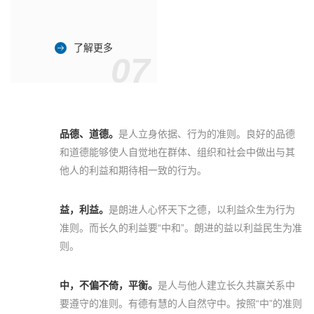
了解更多
07
品德、道德。
是人立身依据、行为的准则。良好的品德
和道德能够使人自觉地在群体、组织和社会中做出与其
他人的利益和期待相一致的行为。
益，利益。
是朗进人心怀天下之德，以利益众生为行为
准则。而长久的利益要“中和”。朗进的益以利益民生为准
则。
中，不偏不倚，平衡。
是人与他人建立长久共赢关系中
要遵守的准则。有德有慧的人自然守中。按照“中”的准则