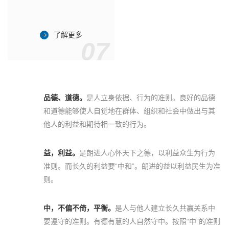
了解更多
07
品德、道德。
是人立身依据、行为的准则。良好的品德
和道德能够使人自觉地在群体、组织和社会中做出与其
他人的利益和期待相一致的行为。
益，利益。
是朗进人心怀天下之德，以利益众生为行为
准则。而长久的利益要“中和”。朗进的益以利益民生为准
则。
中，不偏不倚，平衡。
是人与他人建立长久共赢关系中
要遵守的准则。有德有慧的人自然守中。按照“中”的准则