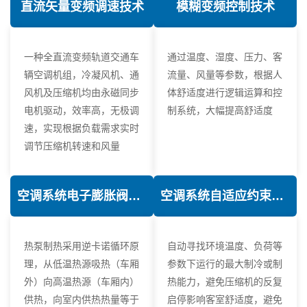
直流矢量变频调速技术
模糊变频控制技术
一种全直流变频轨道交通车
通过温度、湿度、压力、客
辆空调机组，冷凝风机、通
流量、风量等参数，根据人
风机及压缩机均由永磁同步
体舒适度进行逻辑运算和控
电机驱动，效率高，无极调
制系统，大幅提高舒适度
速，实现根据负载需求实时
调节压缩机转速和风量
空调系统电子膨胀阀热力学优化技术
空调系统自适应约束控制技术
热泵制热采用逆卡诺循环原
自动寻找环境温度、负荷等
理，从低温热源吸热（车厢
参数下运行的最大制冷或制
外）向高温热源（车厢内）
热能力，避免压缩机的反复
供热，向室内供热热量等于
启停影响客室舒适度，避免