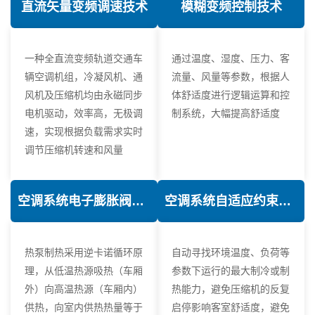
直流矢量变频调速技术
模糊变频控制技术
一种全直流变频轨道交通车
通过温度、湿度、压力、客
辆空调机组，冷凝风机、通
流量、风量等参数，根据人
风机及压缩机均由永磁同步
体舒适度进行逻辑运算和控
电机驱动，效率高，无极调
制系统，大幅提高舒适度
速，实现根据负载需求实时
调节压缩机转速和风量
空调系统电子膨胀阀热力学优化技术
空调系统自适应约束控制技术
热泵制热采用逆卡诺循环原
自动寻找环境温度、负荷等
理，从低温热源吸热（车厢
参数下运行的最大制冷或制
外）向高温热源（车厢内）
热能力，避免压缩机的反复
供热，向室内供热热量等于
启停影响客室舒适度，避免