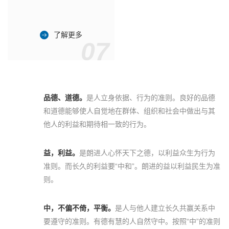
了解更多
07
品德、道德。
是人立身依据、行为的准则。良好的品德
和道德能够使人自觉地在群体、组织和社会中做出与其
他人的利益和期待相一致的行为。
益，利益。
是朗进人心怀天下之德，以利益众生为行为
准则。而长久的利益要“中和”。朗进的益以利益民生为准
则。
中，不偏不倚，平衡。
是人与他人建立长久共赢关系中
要遵守的准则。有德有慧的人自然守中。按照“中”的准则