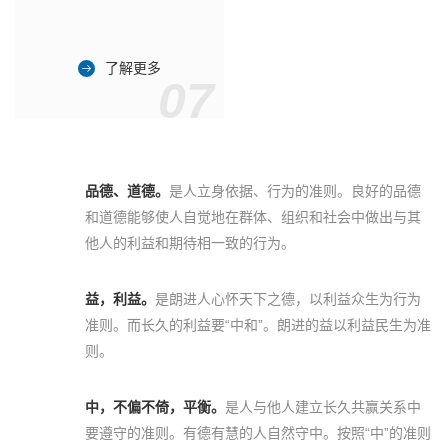
了解更多
07
品德、道德。
是人立身依据、行为的准则。良好的品德
和道德能够使人自觉地在群体、组织和社会中做出与其
他人的利益和期待相一致的行为。
益，利益。
是朗进人心怀天下之德，以利益众生为行为
准则。而长久的利益要“中和”。朗进的益以利益民生为准
则。
中，不偏不倚，平衡。
是人与他人建立长久共赢关系中
要遵守的准则。有德有慧的人自然守中。按照“中”的准则