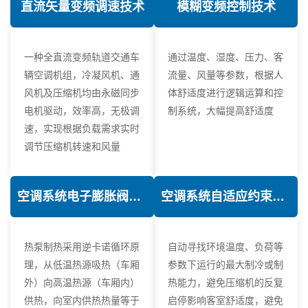
直流矢量变频调速技术
模糊变频控制技术
一种全直流变频轨道交通车
通过温度、湿度、压力、客
辆空调机组，冷凝风机、通
流量、风量等参数，根据人
风机及压缩机均由永磁同步
体舒适度进行逻辑运算和控
电机驱动，效率高，无极调
制系统，大幅提高舒适度
速，实现根据负载需求实时
调节压缩机转速和风量
空调系统电子膨胀阀热力学优化技术
空调系统自适应约束控制技术
热泵制热采用逆卡诺循环原
自动寻找环境温度、负荷等
理，从低温热源吸热（车厢
参数下运行的最大制冷或制
外）向高温热源（车厢内）
热能力，避免压缩机的反复
供热，向室内供热热量等于
启停影响客室舒适度，避免