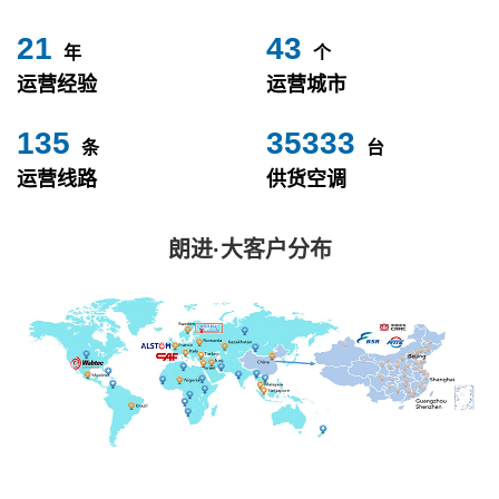
24
49
年
个
运营经验
运营城市
153
40000
条
台
运营线路
供货空调
朗进·大客户分布