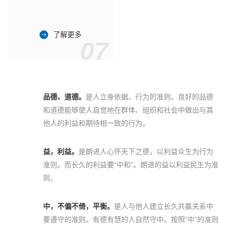
了解更多
07
品德、道德。
是人立身依据、行为的准则。良好的品德
和道德能够使人自觉地在群体、组织和社会中做出与其
他人的利益和期待相一致的行为。
益，利益。
是朗进人心怀天下之德，以利益众生为行为
准则。而长久的利益要“中和”。朗进的益以利益民生为准
则。
中，不偏不倚，平衡。
是人与他人建立长久共赢关系中
要遵守的准则。有德有慧的人自然守中。按照“中”的准则