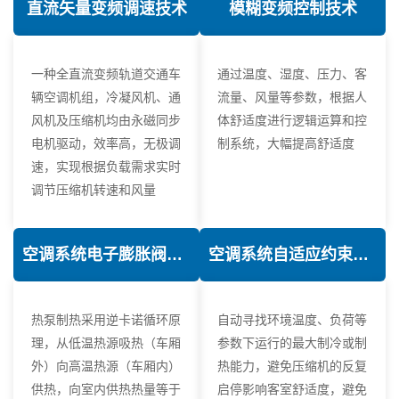
直流矢量变频调速技术
模糊变频控制技术
一种全直流变频轨道交通车
通过温度、湿度、压力、客
辆空调机组，冷凝风机、通
流量、风量等参数，根据人
风机及压缩机均由永磁同步
体舒适度进行逻辑运算和控
电机驱动，效率高，无极调
制系统，大幅提高舒适度
速，实现根据负载需求实时
调节压缩机转速和风量
空调系统电子膨胀阀热力学优化技术
空调系统自适应约束控制技术
热泵制热采用逆卡诺循环原
自动寻找环境温度、负荷等
理，从低温热源吸热（车厢
参数下运行的最大制冷或制
外）向高温热源（车厢内）
热能力，避免压缩机的反复
供热，向室内供热热量等于
启停影响客室舒适度，避免