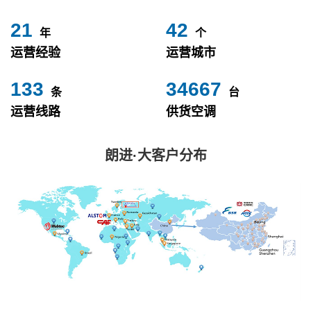
24
49
年
个
运营经验
运营城市
153
40000
条
台
运营线路
供货空调
朗进·大客户分布