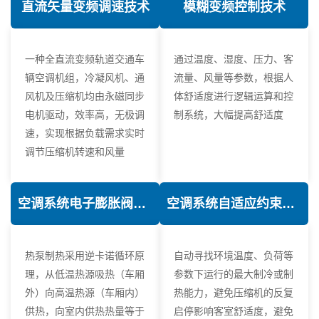
直流矢量变频调速技术
模糊变频控制技术
一种全直流变频轨道交通车
通过温度、湿度、压力、客
辆空调机组，冷凝风机、通
流量、风量等参数，根据人
风机及压缩机均由永磁同步
体舒适度进行逻辑运算和控
电机驱动，效率高，无极调
制系统，大幅提高舒适度
速，实现根据负载需求实时
调节压缩机转速和风量
空调系统电子膨胀阀热力学优化技术
空调系统自适应约束控制技术
热泵制热采用逆卡诺循环原
自动寻找环境温度、负荷等
理，从低温热源吸热（车厢
参数下运行的最大制冷或制
外）向高温热源（车厢内）
热能力，避免压缩机的反复
供热，向室内供热热量等于
启停影响客室舒适度，避免