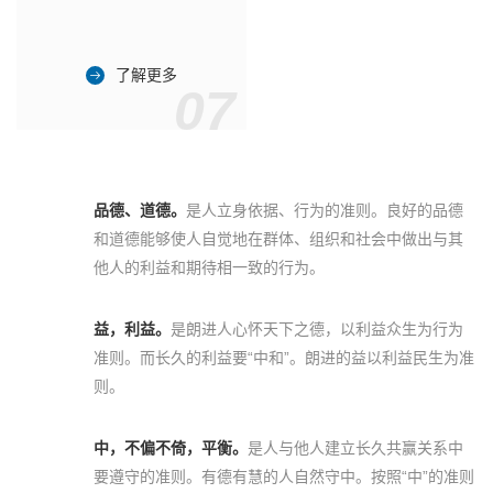
了解更多
07
品德、道德。
是人立身依据、行为的准则。良好的品德
和道德能够使人自觉地在群体、组织和社会中做出与其
他人的利益和期待相一致的行为。
益，利益。
是朗进人心怀天下之德，以利益众生为行为
准则。而长久的利益要“中和”。朗进的益以利益民生为准
则。
中，不偏不倚，平衡。
是人与他人建立长久共赢关系中
要遵守的准则。有德有慧的人自然守中。按照“中”的准则