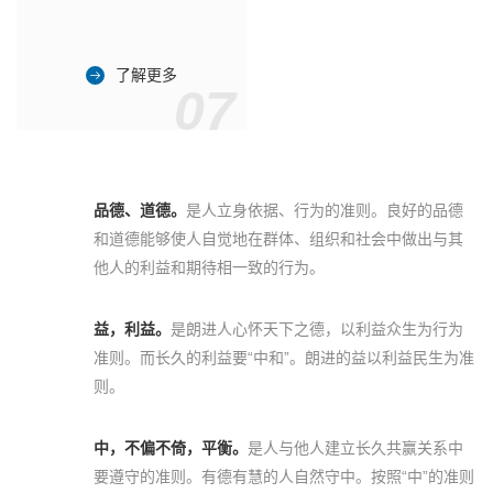
了解更多
07
品德、道德。
是人立身依据、行为的准则。良好的品德
和道德能够使人自觉地在群体、组织和社会中做出与其
他人的利益和期待相一致的行为。
益，利益。
是朗进人心怀天下之德，以利益众生为行为
准则。而长久的利益要“中和”。朗进的益以利益民生为准
则。
中，不偏不倚，平衡。
是人与他人建立长久共赢关系中
要遵守的准则。有德有慧的人自然守中。按照“中”的准则