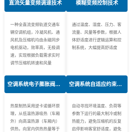
直流矢量变频调速技术
模糊变频控制技术
一种全直流变频轨道交通车
通过温度、湿度、压力、客
辆空调机组，冷凝风机、通
流量、风量等参数，根据人
风机及压缩机均由永磁同步
体舒适度进行逻辑运算和控
电机驱动，效率高，无极调
制系统，大幅提高舒适度
速，实现根据负载需求实时
调节压缩机转速和风量
空调系统电子膨胀阀热力学优化技术
空调系统自适应约束控制技术
热泵制热采用逆卡诺循环原
自动寻找环境温度、负荷等
理，从低温热源吸热（车厢
参数下运行的最大制冷或制
外）向高温热源（车厢内）
热能力，避免压缩机的反复
供热，向室内供热热量等于
启停影响客室舒适度，避免