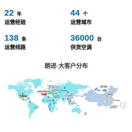
24
49
年
个
运营经验
运营城市
153
40000
条
台
运营线路
供货空调
朗进·大客户分布