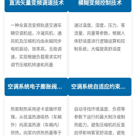
直流矢量变频调速技术
模糊变频控制技术
一种全直流变频轨道交通车
通过温度、湿度、压力、客
辆空调机组，冷凝风机、通
流量、风量等参数，根据人
风机及压缩机均由永磁同步
体舒适度进行逻辑运算和控
电机驱动，效率高，无极调
制系统，大幅提高舒适度
速，实现根据负载需求实时
调节压缩机转速和风量
空调系统电子膨胀阀热力学优化技术
空调系统自适应约束控制技术
热泵制热采用逆卡诺循环原
自动寻找环境温度、负荷等
理，从低温热源吸热（车厢
参数下运行的最大制冷或制
外）向高温热源（车厢内）
热能力，避免压缩机的反复
供热，向室内供热热量等于
启停影响客室舒适度，避免