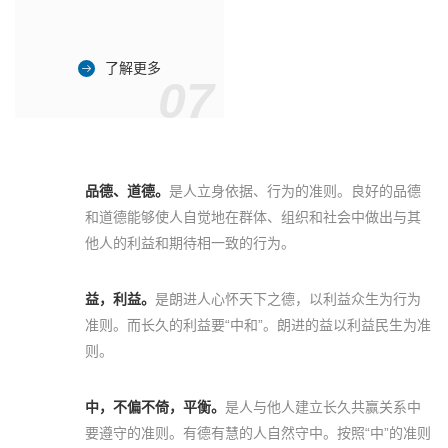
了解更多
07
品德、道德。
是人立身依据、行为的准则。良好的品德
和道德能够使人自觉地在群体、组织和社会中做出与其
他人的利益和期待相一致的行为。
益，利益。
是朗进人心怀天下之德，以利益众生为行为
准则。而长久的利益要“中和”。朗进的益以利益民生为准
则。
中，不偏不倚，平衡。
是人与他人建立长久共赢关系中
要遵守的准则。有德有慧的人自然守中。按照“中”的准则