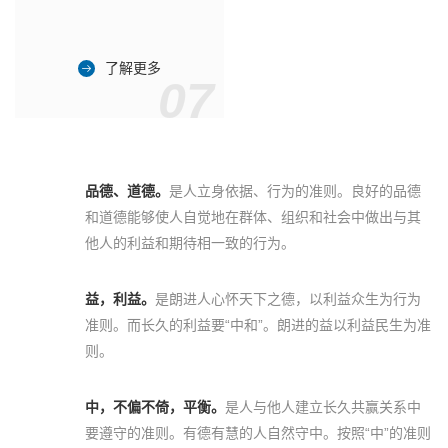
了解更多
07
品德、道德。
是人立身依据、行为的准则。良好的品德
和道德能够使人自觉地在群体、组织和社会中做出与其
他人的利益和期待相一致的行为。
益，利益。
是朗进人心怀天下之德，以利益众生为行为
准则。而长久的利益要“中和”。朗进的益以利益民生为准
则。
中，不偏不倚，平衡。
是人与他人建立长久共赢关系中
要遵守的准则。有德有慧的人自然守中。按照“中”的准则