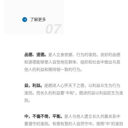
了解更多
07
品德、道德。
是人立身依据、行为的准则。良好的品德
和道德能够使人自觉地在群体、组织和社会中做出与其
他人的利益和期待相一致的行为。
益，利益。
是朗进人心怀天下之德，以利益众生为行为
准则。而长久的利益要“中和”。朗进的益以利益民生为准
则。
中，不偏不倚，平衡。
是人与他人建立长久共赢关系中
要遵守的准则。有德有慧的人自然守中。按照“中”的准则