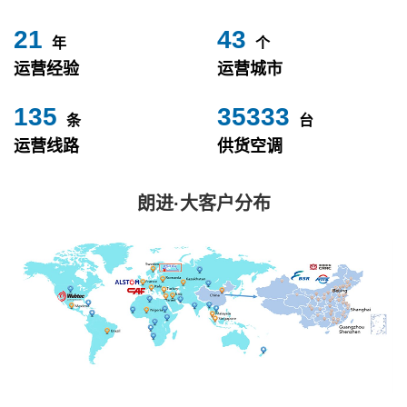
24
49
年
个
运营经验
运营城市
153
40000
条
台
运营线路
供货空调
朗进·大客户分布