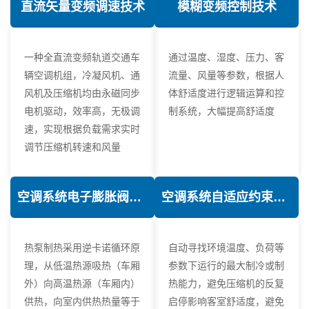
直流矢量变频调速技术
模糊变频控制技术
一种全直流变频轨道交通车
通过温度、湿度、压力、客
辆空调机组，冷凝风机、通
流量、风量等参数，根据人
风机及压缩机均由永磁同步
体舒适度进行逻辑运算和控
电机驱动，效率高，无极调
制系统，大幅提高舒适度
速，实现根据负载需求实时
调节压缩机转速和风量
空调系统电子膨胀阀热力学优化技术
空调系统自适应约束控制技术
热泵制热采用逆卡诺循环原
自动寻找环境温度、负荷等
理，从低温热源吸热（车厢
参数下运行的最大制冷或制
外）向高温热源（车厢内）
热能力，避免压缩机的反复
供热，向室内供热热量等于
启停影响客室舒适度，避免