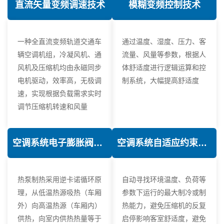
直流矢量变频调速技术
模糊变频控制技术
一种全直流变频轨道交通车
通过温度、湿度、压力、客
辆空调机组，冷凝风机、通
流量、风量等参数，根据人
风机及压缩机均由永磁同步
体舒适度进行逻辑运算和控
电机驱动，效率高，无极调
制系统，大幅提高舒适度
速，实现根据负载需求实时
调节压缩机转速和风量
空调系统电子膨胀阀热力学优化技术
空调系统自适应约束控制技术
热泵制热采用逆卡诺循环原
自动寻找环境温度、负荷等
理，从低温热源吸热（车厢
参数下运行的最大制冷或制
外）向高温热源（车厢内）
热能力，避免压缩机的反复
供热，向室内供热热量等于
启停影响客室舒适度，避免