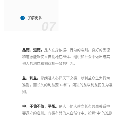
了解更多
07
品德、道德。
是人立身依据、行为的准则。良好的品德
和道德能够使人自觉地在群体、组织和社会中做出与其
他人的利益和期待相一致的行为。
益，利益。
是朗进人心怀天下之德，以利益众生为行为
准则。而长久的利益要“中和”。朗进的益以利益民生为准
则。
中，不偏不倚，平衡。
是人与他人建立长久共赢关系中
要遵守的准则。有德有慧的人自然守中。按照“中”的准则