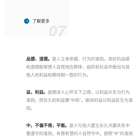
了解更多
07
品德、道德。
是人立身依据、行为的准则。良好的品德
和道德能够使人自觉地在群体、组织和社会中做出与其
他人的利益和期待相一致的行为。
益，利益。
是朗进人心怀天下之德，以利益众生为行为
准则。而长久的利益要“中和”。朗进的益以利益民生为准
则。
中，不偏不倚，平衡。
是人与他人建立长久共赢关系中
要遵守的准则。有德有慧的人自然守中。按照“中”的准则