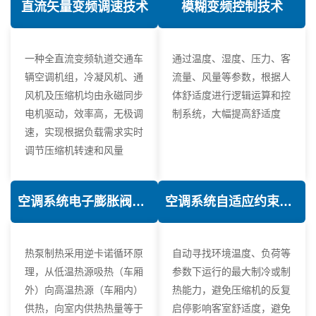
直流矢量变频调速技术
模糊变频控制技术
一种全直流变频轨道交通车
通过温度、湿度、压力、客
辆空调机组，冷凝风机、通
流量、风量等参数，根据人
风机及压缩机均由永磁同步
体舒适度进行逻辑运算和控
电机驱动，效率高，无极调
制系统，大幅提高舒适度
速，实现根据负载需求实时
调节压缩机转速和风量
空调系统电子膨胀阀热力学优化技术
空调系统自适应约束控制技术
热泵制热采用逆卡诺循环原
自动寻找环境温度、负荷等
理，从低温热源吸热（车厢
参数下运行的最大制冷或制
外）向高温热源（车厢内）
热能力，避免压缩机的反复
供热，向室内供热热量等于
启停影响客室舒适度，避免