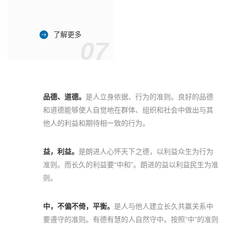
了解更多
07
品德、道德。
是人立身依据、行为的准则。良好的品德
和道德能够使人自觉地在群体、组织和社会中做出与其
他人的利益和期待相一致的行为。
益，利益。
是朗进人心怀天下之德，以利益众生为行为
准则。而长久的利益要“中和”。朗进的益以利益民生为准
则。
中，不偏不倚，平衡。
是人与他人建立长久共赢关系中
要遵守的准则。有德有慧的人自然守中。按照“中”的准则