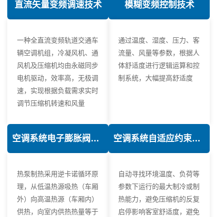
直流矢量变频调速技术
模糊变频控制技术
一种全直流变频轨道交通车
通过温度、湿度、压力、客
辆空调机组，冷凝风机、通
流量、风量等参数，根据人
风机及压缩机均由永磁同步
体舒适度进行逻辑运算和控
电机驱动，效率高，无极调
制系统，大幅提高舒适度
速，实现根据负载需求实时
调节压缩机转速和风量
空调系统电子膨胀阀热力学优化技术
空调系统自适应约束控制技术
热泵制热采用逆卡诺循环原
自动寻找环境温度、负荷等
理，从低温热源吸热（车厢
参数下运行的最大制冷或制
外）向高温热源（车厢内）
热能力，避免压缩机的反复
供热，向室内供热热量等于
启停影响客室舒适度，避免