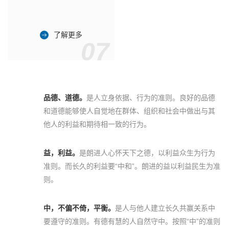
了解更多
07
品德、道德。
是人立身依据、行为的准则。良好的品德
和道德能够使人自觉地在群体、组织和社会中做出与其
他人的利益和期待相一致的行为。
益，利益。
是朗进人心怀天下之德，以利益众生为行为
准则。而长久的利益要“中和”。朗进的益以利益民生为准
则。
中，不偏不倚，平衡。
是人与他人建立长久共赢关系中
要遵守的准则。有德有慧的人自然守中。按照“中”的准则