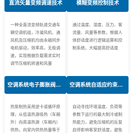
直流矢量变频调速技术
模糊变频控制技术
一种全直流变频轨道交通车
通过温度、湿度、压力、客
辆空调机组，冷凝风机、通
流量、风量等参数，根据人
风机及压缩机均由永磁同步
体舒适度进行逻辑运算和控
电机驱动，效率高，无极调
制系统，大幅提高舒适度
速，实现根据负载需求实时
调节压缩机转速和风量
空调系统电子膨胀阀热力学优化技术
空调系统自适应约束控制技术
热泵制热采用逆卡诺循环原
自动寻找环境温度、负荷等
理，从低温热源吸热（车厢
参数下运行的最大制冷或制
外）向高温热源（车厢内）
热能力，避免压缩机的反复
供热，向室内供热热量等于
启停影响客室舒适度，避免