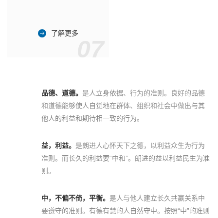
了解更多
07
品德、道德。
是人立身依据、行为的准则。良好的品德
和道德能够使人自觉地在群体、组织和社会中做出与其
他人的利益和期待相一致的行为。
益，利益。
是朗进人心怀天下之德，以利益众生为行为
准则。而长久的利益要“中和”。朗进的益以利益民生为准
则。
中，不偏不倚，平衡。
是人与他人建立长久共赢关系中
要遵守的准则。有德有慧的人自然守中。按照“中”的准则