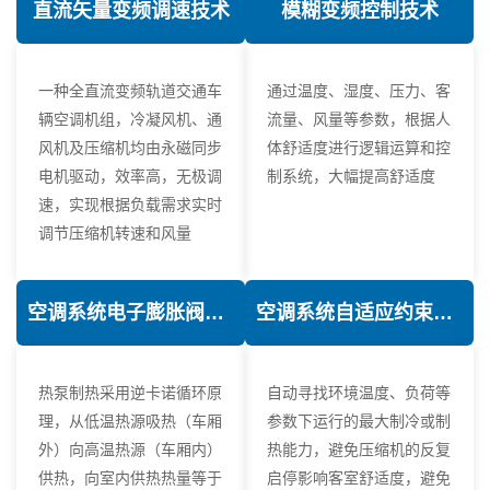
直流矢量变频调速技术
模糊变频控制技术
一种全直流变频轨道交通车
通过温度、湿度、压力、客
辆空调机组，冷凝风机、通
流量、风量等参数，根据人
风机及压缩机均由永磁同步
体舒适度进行逻辑运算和控
电机驱动，效率高，无极调
制系统，大幅提高舒适度
速，实现根据负载需求实时
调节压缩机转速和风量
空调系统电子膨胀阀热力学优化技术
空调系统自适应约束控制技术
热泵制热采用逆卡诺循环原
自动寻找环境温度、负荷等
理，从低温热源吸热（车厢
参数下运行的最大制冷或制
外）向高温热源（车厢内）
热能力，避免压缩机的反复
供热，向室内供热热量等于
启停影响客室舒适度，避免