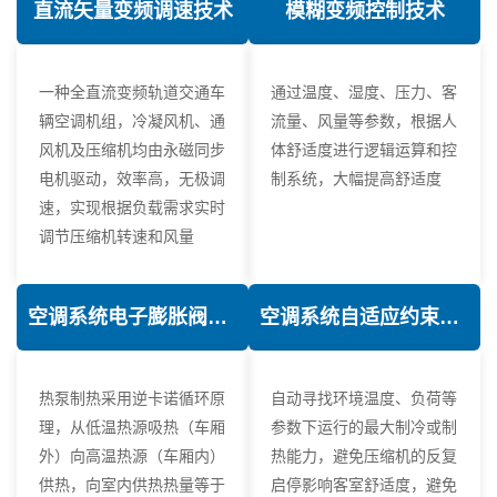
直流矢量变频调速技术
模糊变频控制技术
一种全直流变频轨道交通车
通过温度、湿度、压力、客
辆空调机组，冷凝风机、通
流量、风量等参数，根据人
风机及压缩机均由永磁同步
体舒适度进行逻辑运算和控
电机驱动，效率高，无极调
制系统，大幅提高舒适度
速，实现根据负载需求实时
调节压缩机转速和风量
空调系统电子膨胀阀热力学优化技术
空调系统自适应约束控制技术
热泵制热采用逆卡诺循环原
自动寻找环境温度、负荷等
理，从低温热源吸热（车厢
参数下运行的最大制冷或制
外）向高温热源（车厢内）
热能力，避免压缩机的反复
供热，向室内供热热量等于
启停影响客室舒适度，避免