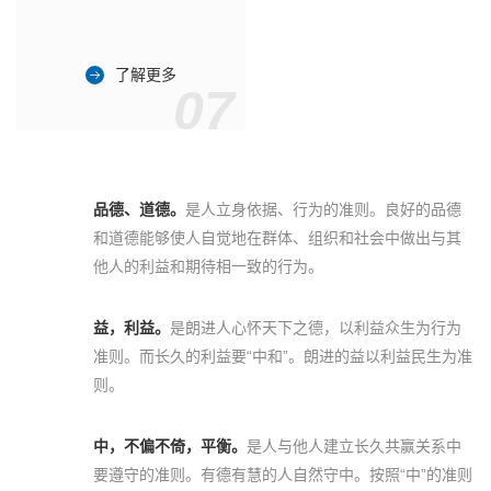
了解更多
07
品德、道德。
是人立身依据、行为的准则。良好的品德
和道德能够使人自觉地在群体、组织和社会中做出与其
他人的利益和期待相一致的行为。
益，利益。
是朗进人心怀天下之德，以利益众生为行为
准则。而长久的利益要“中和”。朗进的益以利益民生为准
则。
中，不偏不倚，平衡。
是人与他人建立长久共赢关系中
要遵守的准则。有德有慧的人自然守中。按照“中”的准则