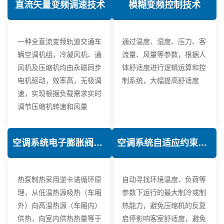
直流矢量变频调速技术
模糊变频控制技术
一种全直流变频轨道交通车
通过温度、湿度、压力、客
辆空调机组，冷凝风机、通
流量、风量等参数，根据人
风机及压缩机均由永磁同步
体舒适度进行逻辑运算和控
电机驱动，效率高，无极调
制系统，大幅提高舒适度
速，实现根据负载需求实时
调节压缩机转速和风量
空调系统电子膨胀阀热力学优化技术
空调系统自适应约束控制技术
热泵制热采用逆卡诺循环原
自动寻找环境温度、负荷等
理，从低温热源吸热（车厢
参数下运行的最大制冷或制
外）向高温热源（车厢内）
热能力，避免压缩机的反复
供热，向室内供热热量等于
启停影响客室舒适度，避免