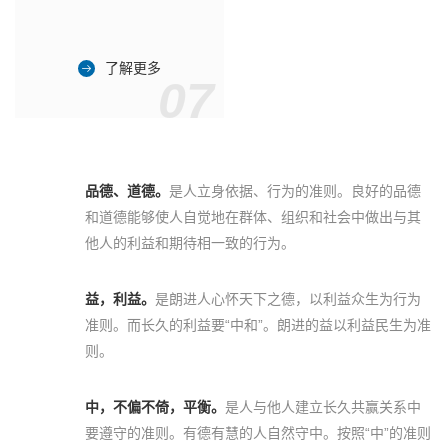
了解更多
07
品德、道德。
是人立身依据、行为的准则。良好的品德
和道德能够使人自觉地在群体、组织和社会中做出与其
他人的利益和期待相一致的行为。
益，利益。
是朗进人心怀天下之德，以利益众生为行为
准则。而长久的利益要“中和”。朗进的益以利益民生为准
则。
中，不偏不倚，平衡。
是人与他人建立长久共赢关系中
要遵守的准则。有德有慧的人自然守中。按照“中”的准则