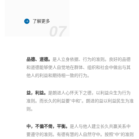
了解更多
07
品德、道德。
是人立身依据、行为的准则。良好的品德
和道德能够使人自觉地在群体、组织和社会中做出与其
他人的利益和期待相一致的行为。
益，利益。
是朗进人心怀天下之德，以利益众生为行为
准则。而长久的利益要“中和”。朗进的益以利益民生为准
则。
中，不偏不倚，平衡。
是人与他人建立长久共赢关系中
要遵守的准则。有德有慧的人自然守中。按照“中”的准则