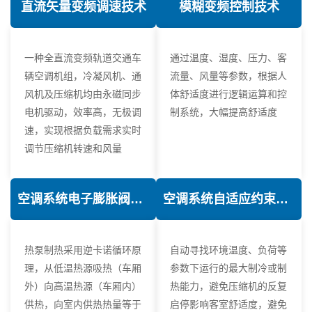
直流矢量变频调速技术
模糊变频控制技术
一种全直流变频轨道交通车
通过温度、湿度、压力、客
辆空调机组，冷凝风机、通
流量、风量等参数，根据人
风机及压缩机均由永磁同步
体舒适度进行逻辑运算和控
电机驱动，效率高，无极调
制系统，大幅提高舒适度
速，实现根据负载需求实时
调节压缩机转速和风量
空调系统电子膨胀阀热力学优化技术
空调系统自适应约束控制技术
热泵制热采用逆卡诺循环原
自动寻找环境温度、负荷等
理，从低温热源吸热（车厢
参数下运行的最大制冷或制
外）向高温热源（车厢内）
热能力，避免压缩机的反复
供热，向室内供热热量等于
启停影响客室舒适度，避免