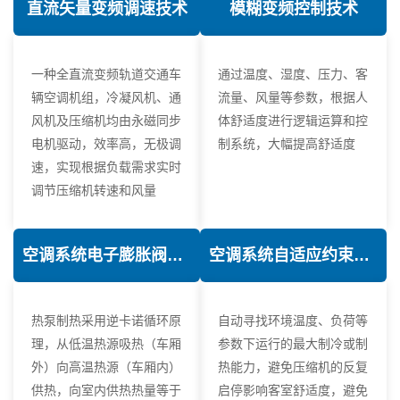
直流矢量变频调速技术
模糊变频控制技术
一种全直流变频轨道交通车
通过温度、湿度、压力、客
辆空调机组，冷凝风机、通
流量、风量等参数，根据人
风机及压缩机均由永磁同步
体舒适度进行逻辑运算和控
电机驱动，效率高，无极调
制系统，大幅提高舒适度
速，实现根据负载需求实时
调节压缩机转速和风量
空调系统电子膨胀阀热力学优化技术
空调系统自适应约束控制技术
热泵制热采用逆卡诺循环原
自动寻找环境温度、负荷等
理，从低温热源吸热（车厢
参数下运行的最大制冷或制
外）向高温热源（车厢内）
热能力，避免压缩机的反复
供热，向室内供热热量等于
启停影响客室舒适度，避免