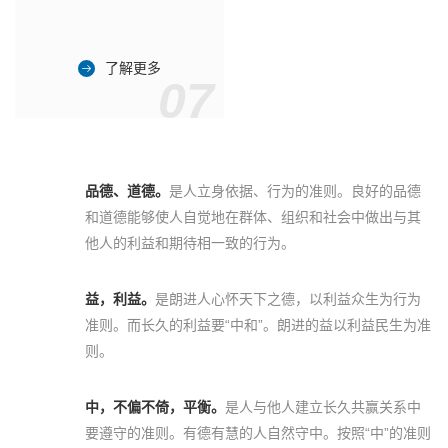
了解更多
07
品德、道德。
是人立身依据、行为的准则。良好的品德
和道德能够使人自觉地在群体、组织和社会中做出与其
他人的利益和期待相一致的行为。
益，利益。
是朗进人心怀天下之德，以利益众生为行为
准则。而长久的利益要“中和”。朗进的益以利益民生为准
则。
中，不偏不倚，平衡。
是人与他人建立长久共赢关系中
要遵守的准则。有德有慧的人自然守中。按照“中”的准则