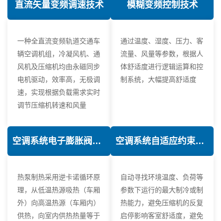
直流矢量变频调速技术
模糊变频控制技术
一种全直流变频轨道交通车
通过温度、湿度、压力、客
辆空调机组，冷凝风机、通
流量、风量等参数，根据人
风机及压缩机均由永磁同步
体舒适度进行逻辑运算和控
电机驱动，效率高，无极调
制系统，大幅提高舒适度
速，实现根据负载需求实时
调节压缩机转速和风量
空调系统电子膨胀阀热力学优化技术
空调系统自适应约束控制技术
热泵制热采用逆卡诺循环原
自动寻找环境温度、负荷等
理，从低温热源吸热（车厢
参数下运行的最大制冷或制
外）向高温热源（车厢内）
热能力，避免压缩机的反复
供热，向室内供热热量等于
启停影响客室舒适度，避免