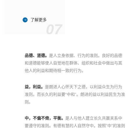
了解更多
07
品德、道德。
是人立身依据、行为的准则。良好的品德
和道德能够使人自觉地在群体、组织和社会中做出与其
他人的利益和期待相一致的行为。
益，利益。
是朗进人心怀天下之德，以利益众生为行为
准则。而长久的利益要“中和”。朗进的益以利益民生为准
则。
中，不偏不倚，平衡。
是人与他人建立长久共赢关系中
要遵守的准则。有德有慧的人自然守中。按照“中”的准则