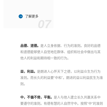
了解更多
07
品德、道德。
是人立身依据、行为的准则。良好的品德
和道德能够使人自觉地在群体、组织和社会中做出与其
他人的利益和期待相一致的行为。
益，利益。
是朗进人心怀天下之德，以利益众生为行为
准则。而长久的利益要“中和”。朗进的益以利益民生为准
则。
中，不偏不倚，平衡。
是人与他人建立长久共赢关系中
要遵守的准则。有德有慧的人自然守中。按照“中”的准则