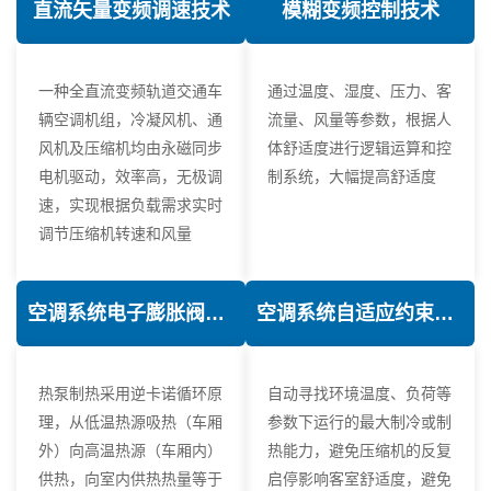
直流矢量变频调速技术
模糊变频控制技术
一种全直流变频轨道交通车
通过温度、湿度、压力、客
辆空调机组，冷凝风机、通
流量、风量等参数，根据人
风机及压缩机均由永磁同步
体舒适度进行逻辑运算和控
电机驱动，效率高，无极调
制系统，大幅提高舒适度
速，实现根据负载需求实时
调节压缩机转速和风量
空调系统电子膨胀阀热力学优化技术
空调系统自适应约束控制技术
热泵制热采用逆卡诺循环原
自动寻找环境温度、负荷等
理，从低温热源吸热（车厢
参数下运行的最大制冷或制
外）向高温热源（车厢内）
热能力，避免压缩机的反复
供热，向室内供热热量等于
启停影响客室舒适度，避免