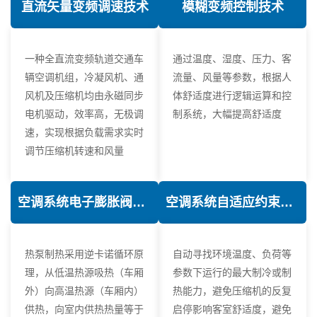
直流矢量变频调速技术
模糊变频控制技术
一种全直流变频轨道交通车
通过温度、湿度、压力、客
辆空调机组，冷凝风机、通
流量、风量等参数，根据人
风机及压缩机均由永磁同步
体舒适度进行逻辑运算和控
电机驱动，效率高，无极调
制系统，大幅提高舒适度
速，实现根据负载需求实时
调节压缩机转速和风量
空调系统电子膨胀阀热力学优化技术
空调系统自适应约束控制技术
热泵制热采用逆卡诺循环原
自动寻找环境温度、负荷等
理，从低温热源吸热（车厢
参数下运行的最大制冷或制
外）向高温热源（车厢内）
热能力，避免压缩机的反复
供热，向室内供热热量等于
启停影响客室舒适度，避免