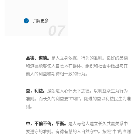
了解更多
07
品德、道德。
是人立身依据、行为的准则。良好的品德
和道德能够使人自觉地在群体、组织和社会中做出与其
他人的利益和期待相一致的行为。
益，利益。
是朗进人心怀天下之德，以利益众生为行为
准则。而长久的利益要“中和”。朗进的益以利益民生为准
则。
中，不偏不倚，平衡。
是人与他人建立长久共赢关系中
要遵守的准则。有德有慧的人自然守中。按照“中”的准则