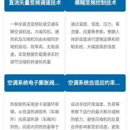
直流矢量变频调速技术
模糊变频控制技术
一种全直流变频轨道交通车
通过温度、湿度、压力、客
辆空调机组，冷凝风机、通
流量、风量等参数，根据人
风机及压缩机均由永磁同步
体舒适度进行逻辑运算和控
电机驱动，效率高，无极调
制系统，大幅提高舒适度
速，实现根据负载需求实时
调节压缩机转速和风量
空调系统电子膨胀阀热力学优化技术
空调系统自适应约束控制技术
热泵制热采用逆卡诺循环原
自动寻找环境温度、负荷等
理，从低温热源吸热（车厢
参数下运行的最大制冷或制
外）向高温热源（车厢内）
热能力，避免压缩机的反复
供热，向室内供热热量等于
启停影响客室舒适度，避免