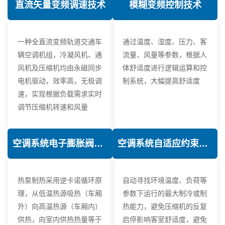
直流矢量变频调速技术
模糊变频控制技术
一种全直流变频轨道交通车
通过温度、湿度、压力、客
辆空调机组，冷凝风机、通
流量、风量等参数，根据人
风机及压缩机均由永磁同步
体舒适度进行逻辑运算和控
电机驱动，效率高，无极调
制系统，大幅提高舒适度
速，实现根据负载需求实时
调节压缩机转速和风量
空调系统电子膨胀阀热力学优化技术
空调系统自适应约束控制技术
热泵制热采用逆卡诺循环原
自动寻找环境温度、负荷等
理，从低温热源吸热（车厢
参数下运行的最大制冷或制
外）向高温热源（车厢内）
热能力，避免压缩机的反复
供热，向室内供热热量等于
启停影响客室舒适度，避免