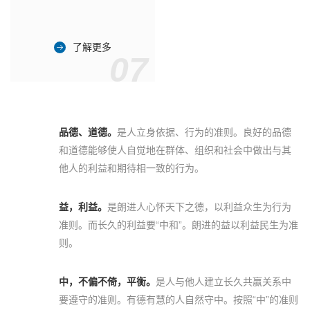
了解更多
07
品德、道德。
是人立身依据、行为的准则。良好的品德
和道德能够使人自觉地在群体、组织和社会中做出与其
他人的利益和期待相一致的行为。
益，利益。
是朗进人心怀天下之德，以利益众生为行为
准则。而长久的利益要“中和”。朗进的益以利益民生为准
则。
中，不偏不倚，平衡。
是人与他人建立长久共赢关系中
要遵守的准则。有德有慧的人自然守中。按照“中”的准则