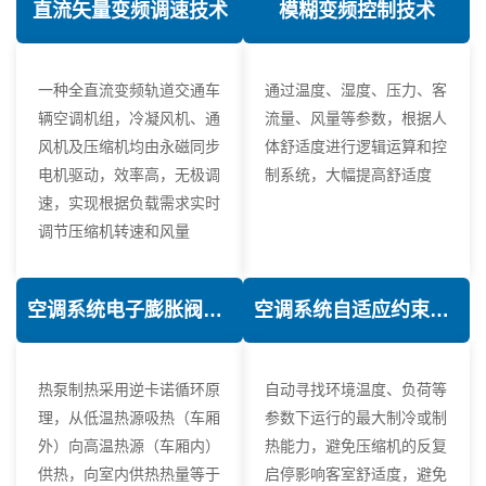
直流矢量变频调速技术
模糊变频控制技术
一种全直流变频轨道交通车
通过温度、湿度、压力、客
辆空调机组，冷凝风机、通
流量、风量等参数，根据人
风机及压缩机均由永磁同步
体舒适度进行逻辑运算和控
电机驱动，效率高，无极调
制系统，大幅提高舒适度
速，实现根据负载需求实时
调节压缩机转速和风量
空调系统电子膨胀阀热力学优化技术
空调系统自适应约束控制技术
热泵制热采用逆卡诺循环原
自动寻找环境温度、负荷等
理，从低温热源吸热（车厢
参数下运行的最大制冷或制
外）向高温热源（车厢内）
热能力，避免压缩机的反复
供热，向室内供热热量等于
启停影响客室舒适度，避免