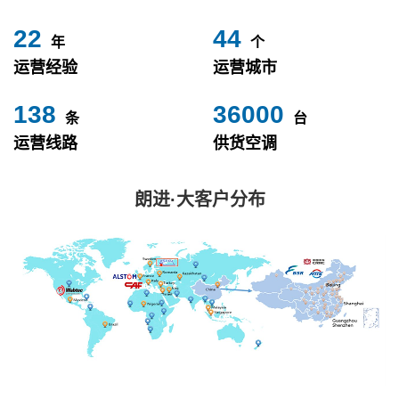
24
49
年
个
运营经验
运营城市
153
40000
条
台
运营线路
供货空调
朗进·大客户分布