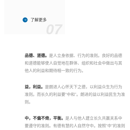
了解更多
07
品德、道德。
是人立身依据、行为的准则。良好的品德
和道德能够使人自觉地在群体、组织和社会中做出与其
他人的利益和期待相一致的行为。
益，利益。
是朗进人心怀天下之德，以利益众生为行为
准则。而长久的利益要“中和”。朗进的益以利益民生为准
则。
中，不偏不倚，平衡。
是人与他人建立长久共赢关系中
要遵守的准则。有德有慧的人自然守中。按照“中”的准则