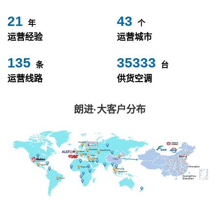
24
49
年
个
运营经验
运营城市
153
40000
条
台
运营线路
供货空调
朗进·大客户分布