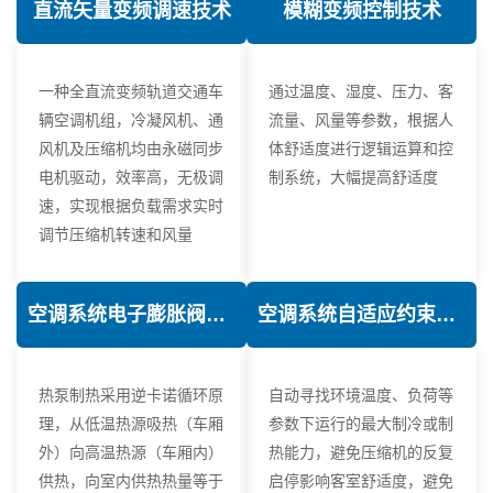
直流矢量变频调速技术
模糊变频控制技术
一种全直流变频轨道交通车
通过温度、湿度、压力、客
辆空调机组，冷凝风机、通
流量、风量等参数，根据人
风机及压缩机均由永磁同步
体舒适度进行逻辑运算和控
电机驱动，效率高，无极调
制系统，大幅提高舒适度
速，实现根据负载需求实时
调节压缩机转速和风量
空调系统电子膨胀阀热力学优化技术
空调系统自适应约束控制技术
热泵制热采用逆卡诺循环原
自动寻找环境温度、负荷等
理，从低温热源吸热（车厢
参数下运行的最大制冷或制
外）向高温热源（车厢内）
热能力，避免压缩机的反复
供热，向室内供热热量等于
启停影响客室舒适度，避免