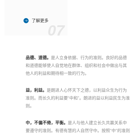
了解更多
07
品德、道德。
是人立身依据、行为的准则。良好的品德
和道德能够使人自觉地在群体、组织和社会中做出与其
他人的利益和期待相一致的行为。
益，利益。
是朗进人心怀天下之德，以利益众生为行为
准则。而长久的利益要“中和”。朗进的益以利益民生为准
则。
中，不偏不倚，平衡。
是人与他人建立长久共赢关系中
要遵守的准则。有德有慧的人自然守中。按照“中”的准则