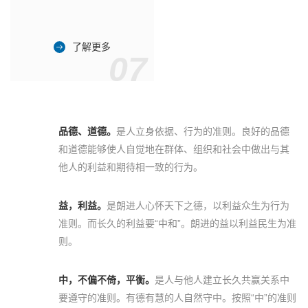
了解更多
07
品德、道德。
是人立身依据、行为的准则。良好的品德
和道德能够使人自觉地在群体、组织和社会中做出与其
他人的利益和期待相一致的行为。
益，利益。
是朗进人心怀天下之德，以利益众生为行为
准则。而长久的利益要“中和”。朗进的益以利益民生为准
则。
中，不偏不倚，平衡。
是人与他人建立长久共赢关系中
要遵守的准则。有德有慧的人自然守中。按照“中”的准则