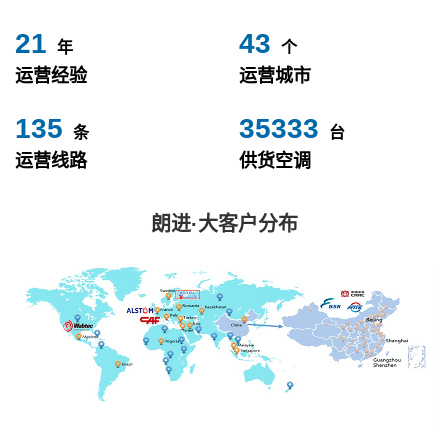
24
49
年
个
运营经验
运营城市
153
40000
条
台
运营线路
供货空调
朗进·大客户分布