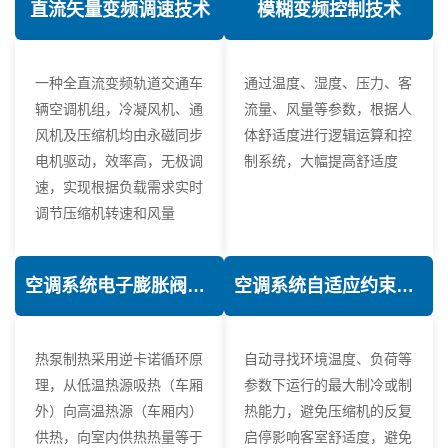
直流矢量变频调速技术
模糊变频控制技术
一种全直流变频轨道交通车
通过温度、湿度、压力、客
辆空调机组，冷凝风机、通
流量、风量等参数，根据人
风机及压缩机均由永磁同步
体舒适度进行逻辑运算和控
电机驱动，效率高，无极调
制系统，大幅提高舒适度
速，实现根据负载需求实时
调节压缩机转速和风量
空调系统电子膨胀阀热力学优化技术
空调系统自适应约束控制技术
热泵制热采用逆卡诺循环原
自动寻找环境温度、负荷等
理，从低温热源吸热（车厢
参数下运行的最大制冷或制
外）向高温热源（车厢内）
热能力，避免压缩机的反复
供热，向室内供热热量等于
启停影响客室舒适度，避免