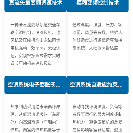
直流矢量变频调速技术
模糊变频控制技术
一种全直流变频轨道交通车
通过温度、湿度、压力、客
辆空调机组，冷凝风机、通
流量、风量等参数，根据人
风机及压缩机均由永磁同步
体舒适度进行逻辑运算和控
电机驱动，效率高，无极调
制系统，大幅提高舒适度
速，实现根据负载需求实时
调节压缩机转速和风量
空调系统电子膨胀阀热力学优化技术
空调系统自适应约束控制技术
热泵制热采用逆卡诺循环原
自动寻找环境温度、负荷等
理，从低温热源吸热（车厢
参数下运行的最大制冷或制
外）向高温热源（车厢内）
热能力，避免压缩机的反复
供热，向室内供热热量等于
启停影响客室舒适度，避免