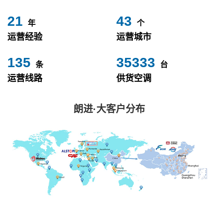
24
49
年
个
运营经验
运营城市
153
40000
条
台
运营线路
供货空调
朗进·大客户分布