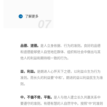
了解更多
07
品德、道德。
是人立身依据、行为的准则。良好的品德
和道德能够使人自觉地在群体、组织和社会中做出与其
他人的利益和期待相一致的行为。
益，利益。
是朗进人心怀天下之德，以利益众生为行为
准则。而长久的利益要“中和”。朗进的益以利益民生为准
则。
中，不偏不倚，平衡。
是人与他人建立长久共赢关系中
要遵守的准则。有德有慧的人自然守中。按照“中”的准则