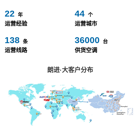
24
49
年
个
运营经验
运营城市
153
40000
条
台
运营线路
供货空调
朗进·大客户分布