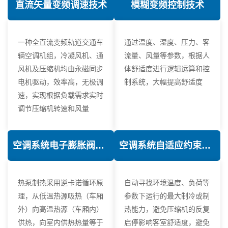
直流矢量变频调速技术
模糊变频控制技术
一种全直流变频轨道交通车
通过温度、湿度、压力、客
辆空调机组，冷凝风机、通
流量、风量等参数，根据人
风机及压缩机均由永磁同步
体舒适度进行逻辑运算和控
电机驱动，效率高，无极调
制系统，大幅提高舒适度
速，实现根据负载需求实时
调节压缩机转速和风量
空调系统电子膨胀阀热力学优化技术
空调系统自适应约束控制技术
热泵制热采用逆卡诺循环原
自动寻找环境温度、负荷等
理，从低温热源吸热（车厢
参数下运行的最大制冷或制
外）向高温热源（车厢内）
热能力，避免压缩机的反复
供热，向室内供热热量等于
启停影响客室舒适度，避免