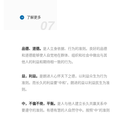
了解更多
07
品德、道德。
是人立身依据、行为的准则。良好的品德
和道德能够使人自觉地在群体、组织和社会中做出与其
他人的利益和期待相一致的行为。
益，利益。
是朗进人心怀天下之德，以利益众生为行为
准则。而长久的利益要“中和”。朗进的益以利益民生为准
则。
中，不偏不倚，平衡。
是人与他人建立长久共赢关系中
要遵守的准则。有德有慧的人自然守中。按照“中”的准则