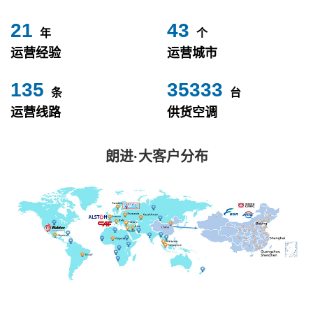
24
49
年
个
运营经验
运营城市
153
40000
条
台
运营线路
供货空调
朗进·大客户分布