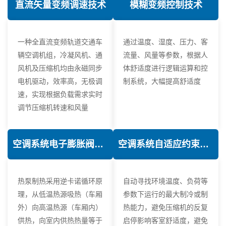
直流矢量变频调速技术
模糊变频控制技术
一种全直流变频轨道交通车
通过温度、湿度、压力、客
辆空调机组，冷凝风机、通
流量、风量等参数，根据人
风机及压缩机均由永磁同步
体舒适度进行逻辑运算和控
电机驱动，效率高，无极调
制系统，大幅提高舒适度
速，实现根据负载需求实时
调节压缩机转速和风量
空调系统电子膨胀阀热力学优化技术
空调系统自适应约束控制技术
热泵制热采用逆卡诺循环原
自动寻找环境温度、负荷等
理，从低温热源吸热（车厢
参数下运行的最大制冷或制
外）向高温热源（车厢内）
热能力，避免压缩机的反复
供热，向室内供热热量等于
启停影响客室舒适度，避免