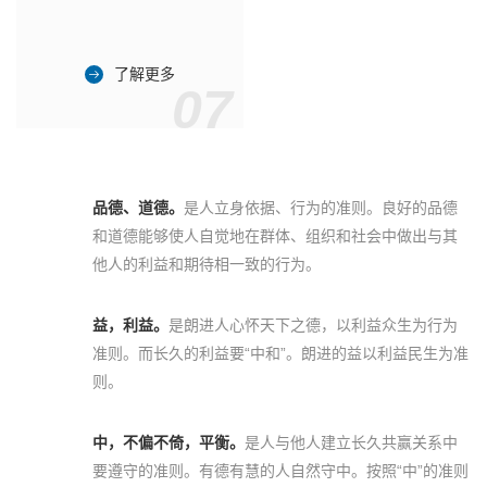
了解更多
07
品德、道德。
是人立身依据、行为的准则。良好的品德
和道德能够使人自觉地在群体、组织和社会中做出与其
他人的利益和期待相一致的行为。
益，利益。
是朗进人心怀天下之德，以利益众生为行为
准则。而长久的利益要“中和”。朗进的益以利益民生为准
则。
中，不偏不倚，平衡。
是人与他人建立长久共赢关系中
要遵守的准则。有德有慧的人自然守中。按照“中”的准则