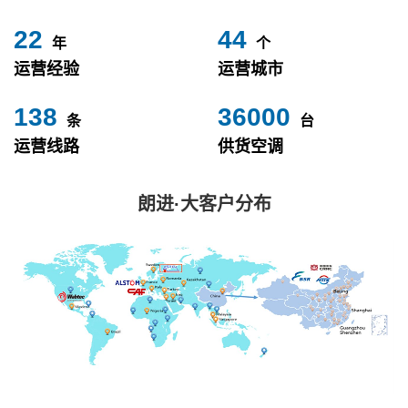
24
49
年
个
运营经验
运营城市
153
40000
条
台
运营线路
供货空调
朗进·大客户分布