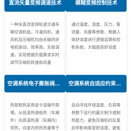
直流矢量变频调速技术
模糊变频控制技术
一种全直流变频轨道交通车
通过温度、湿度、压力、客
辆空调机组，冷凝风机、通
流量、风量等参数，根据人
风机及压缩机均由永磁同步
体舒适度进行逻辑运算和控
电机驱动，效率高，无极调
制系统，大幅提高舒适度
速，实现根据负载需求实时
调节压缩机转速和风量
空调系统电子膨胀阀热力学优化技术
空调系统自适应约束控制技术
热泵制热采用逆卡诺循环原
自动寻找环境温度、负荷等
理，从低温热源吸热（车厢
参数下运行的最大制冷或制
外）向高温热源（车厢内）
热能力，避免压缩机的反复
供热，向室内供热热量等于
启停影响客室舒适度，避免