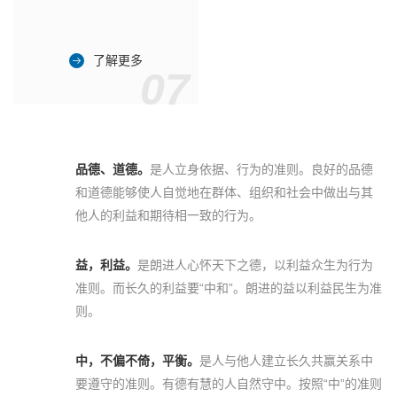
了解更多
07
品德、道德。
是人立身依据、行为的准则。良好的品德
和道德能够使人自觉地在群体、组织和社会中做出与其
他人的利益和期待相一致的行为。
益，利益。
是朗进人心怀天下之德，以利益众生为行为
准则。而长久的利益要“中和”。朗进的益以利益民生为准
则。
中，不偏不倚，平衡。
是人与他人建立长久共赢关系中
要遵守的准则。有德有慧的人自然守中。按照“中”的准则