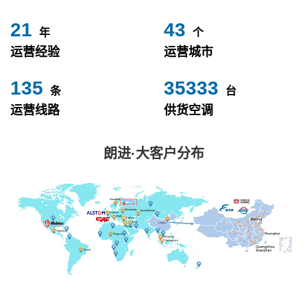
24
49
年
个
运营经验
运营城市
153
40000
条
台
运营线路
供货空调
朗进·大客户分布