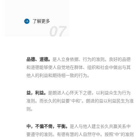
了解更多
07
品德、道德。
是人立身依据、行为的准则。良好的品德
和道德能够使人自觉地在群体、组织和社会中做出与其
他人的利益和期待相一致的行为。
益，利益。
是朗进人心怀天下之德，以利益众生为行为
准则。而长久的利益要“中和”。朗进的益以利益民生为准
则。
中，不偏不倚，平衡。
是人与他人建立长久共赢关系中
要遵守的准则。有德有慧的人自然守中。按照“中”的准则