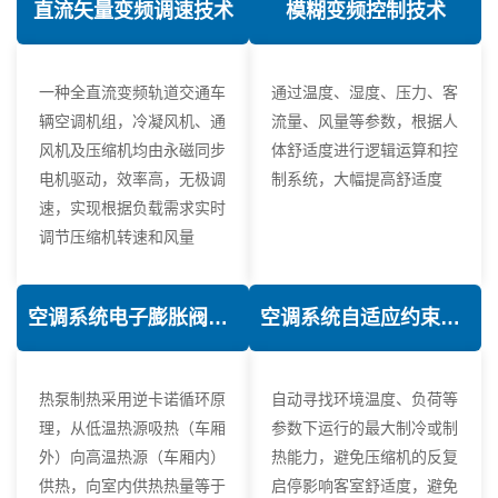
直流矢量变频调速技术
模糊变频控制技术
一种全直流变频轨道交通车
通过温度、湿度、压力、客
辆空调机组，冷凝风机、通
流量、风量等参数，根据人
风机及压缩机均由永磁同步
体舒适度进行逻辑运算和控
电机驱动，效率高，无极调
制系统，大幅提高舒适度
速，实现根据负载需求实时
调节压缩机转速和风量
空调系统电子膨胀阀热力学优化技术
空调系统自适应约束控制技术
热泵制热采用逆卡诺循环原
自动寻找环境温度、负荷等
理，从低温热源吸热（车厢
参数下运行的最大制冷或制
外）向高温热源（车厢内）
热能力，避免压缩机的反复
供热，向室内供热热量等于
启停影响客室舒适度，避免