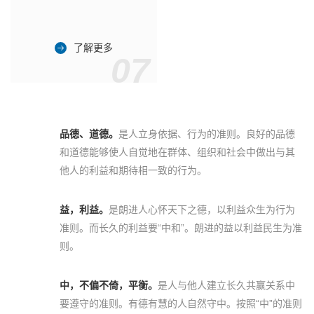
了解更多
07
品德、道德。
是人立身依据、行为的准则。良好的品德
和道德能够使人自觉地在群体、组织和社会中做出与其
他人的利益和期待相一致的行为。
益，利益。
是朗进人心怀天下之德，以利益众生为行为
准则。而长久的利益要“中和”。朗进的益以利益民生为准
则。
中，不偏不倚，平衡。
是人与他人建立长久共赢关系中
要遵守的准则。有德有慧的人自然守中。按照“中”的准则