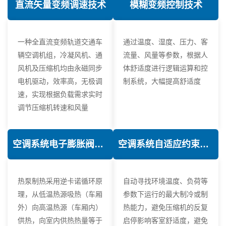
直流矢量变频调速技术
模糊变频控制技术
一种全直流变频轨道交通车
通过温度、湿度、压力、客
辆空调机组，冷凝风机、通
流量、风量等参数，根据人
风机及压缩机均由永磁同步
体舒适度进行逻辑运算和控
电机驱动，效率高，无极调
制系统，大幅提高舒适度
速，实现根据负载需求实时
调节压缩机转速和风量
空调系统电子膨胀阀热力学优化技术
空调系统自适应约束控制技术
热泵制热采用逆卡诺循环原
自动寻找环境温度、负荷等
理，从低温热源吸热（车厢
参数下运行的最大制冷或制
外）向高温热源（车厢内）
热能力，避免压缩机的反复
供热，向室内供热热量等于
启停影响客室舒适度，避免