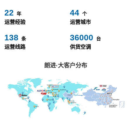
24
49
年
个
运营经验
运营城市
153
40000
条
台
运营线路
供货空调
朗进·大客户分布