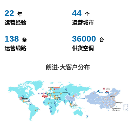
24
49
年
个
运营经验
运营城市
153
40000
条
台
运营线路
供货空调
朗进·大客户分布