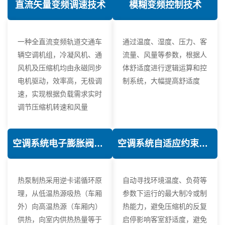
直流矢量变频调速技术
模糊变频控制技术
一种全直流变频轨道交通车
通过温度、湿度、压力、客
辆空调机组，冷凝风机、通
流量、风量等参数，根据人
风机及压缩机均由永磁同步
体舒适度进行逻辑运算和控
电机驱动，效率高，无极调
制系统，大幅提高舒适度
速，实现根据负载需求实时
调节压缩机转速和风量
空调系统电子膨胀阀热力学优化技术
空调系统自适应约束控制技术
热泵制热采用逆卡诺循环原
自动寻找环境温度、负荷等
理，从低温热源吸热（车厢
参数下运行的最大制冷或制
外）向高温热源（车厢内）
热能力，避免压缩机的反复
供热，向室内供热热量等于
启停影响客室舒适度，避免