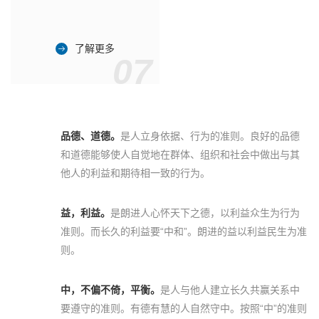
了解更多
07
品德、道德。
是人立身依据、行为的准则。良好的品德
和道德能够使人自觉地在群体、组织和社会中做出与其
他人的利益和期待相一致的行为。
益，利益。
是朗进人心怀天下之德，以利益众生为行为
准则。而长久的利益要“中和”。朗进的益以利益民生为准
则。
中，不偏不倚，平衡。
是人与他人建立长久共赢关系中
要遵守的准则。有德有慧的人自然守中。按照“中”的准则