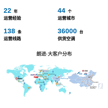
24
49
年
个
运营经验
运营城市
153
40000
条
台
运营线路
供货空调
朗进·大客户分布