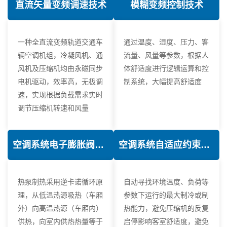
直流矢量变频调速技术
模糊变频控制技术
一种全直流变频轨道交通车
通过温度、湿度、压力、客
辆空调机组，冷凝风机、通
流量、风量等参数，根据人
风机及压缩机均由永磁同步
体舒适度进行逻辑运算和控
电机驱动，效率高，无极调
制系统，大幅提高舒适度
速，实现根据负载需求实时
调节压缩机转速和风量
空调系统电子膨胀阀热力学优化技术
空调系统自适应约束控制技术
热泵制热采用逆卡诺循环原
自动寻找环境温度、负荷等
理，从低温热源吸热（车厢
参数下运行的最大制冷或制
外）向高温热源（车厢内）
热能力，避免压缩机的反复
供热，向室内供热热量等于
启停影响客室舒适度，避免