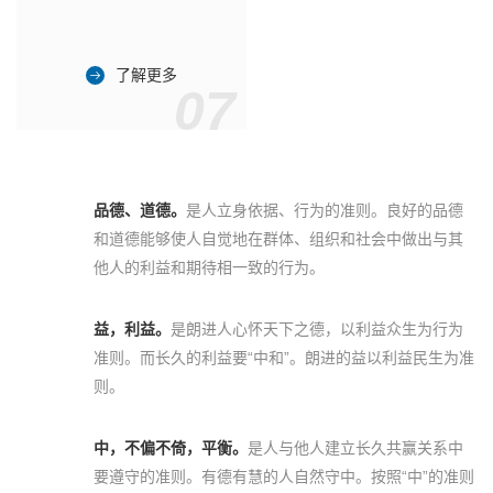
了解更多
07
品德、道德。
是人立身依据、行为的准则。良好的品德
和道德能够使人自觉地在群体、组织和社会中做出与其
他人的利益和期待相一致的行为。
益，利益。
是朗进人心怀天下之德，以利益众生为行为
准则。而长久的利益要“中和”。朗进的益以利益民生为准
则。
中，不偏不倚，平衡。
是人与他人建立长久共赢关系中
要遵守的准则。有德有慧的人自然守中。按照“中”的准则