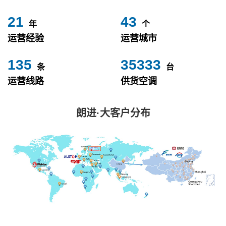
24
49
年
个
运营经验
运营城市
153
40000
条
台
运营线路
供货空调
朗进·大客户分布