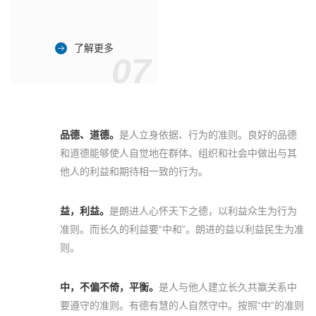
了解更多
07
品德、道德。
是人立身依据、行为的准则。良好的品德
和道德能够使人自觉地在群体、组织和社会中做出与其
他人的利益和期待相一致的行为。
益，利益。
是朗进人心怀天下之德，以利益众生为行为
准则。而长久的利益要“中和”。朗进的益以利益民生为准
则。
中，不偏不倚，平衡。
是人与他人建立长久共赢关系中
要遵守的准则。有德有慧的人自然守中。按照“中”的准则