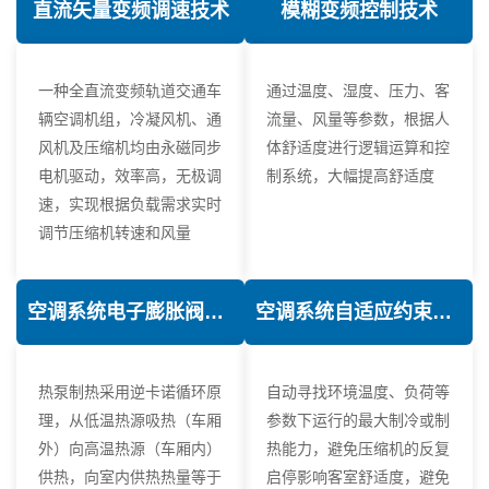
直流矢量变频调速技术
模糊变频控制技术
一种全直流变频轨道交通车
通过温度、湿度、压力、客
辆空调机组，冷凝风机、通
流量、风量等参数，根据人
风机及压缩机均由永磁同步
体舒适度进行逻辑运算和控
电机驱动，效率高，无极调
制系统，大幅提高舒适度
速，实现根据负载需求实时
调节压缩机转速和风量
空调系统电子膨胀阀热力学优化技术
空调系统自适应约束控制技术
热泵制热采用逆卡诺循环原
自动寻找环境温度、负荷等
理，从低温热源吸热（车厢
参数下运行的最大制冷或制
外）向高温热源（车厢内）
热能力，避免压缩机的反复
供热，向室内供热热量等于
启停影响客室舒适度，避免