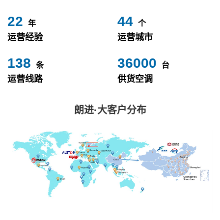
24
49
年
个
运营经验
运营城市
153
40000
条
台
运营线路
供货空调
朗进·大客户分布