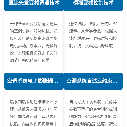
直流矢量变频调速技术
模糊变频控制技术
一种全直流变频轨道交通车
通过温度、湿度、压力、客
辆空调机组，冷凝风机、通
流量、风量等参数，根据人
风机及压缩机均由永磁同步
体舒适度进行逻辑运算和控
电机驱动，效率高，无极调
制系统，大幅提高舒适度
速，实现根据负载需求实时
调节压缩机转速和风量
空调系统电子膨胀阀热力学优化技术
空调系统自适应约束控制技术
热泵制热采用逆卡诺循环原
自动寻找环境温度、负荷等
理，从低温热源吸热（车厢
参数下运行的最大制冷或制
外）向高温热源（车厢内）
热能力，避免压缩机的反复
供热，向室内供热热量等于
启停影响客室舒适度，避免