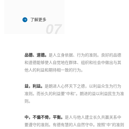
了解更多
07
品德、道德。
是人立身依据、行为的准则。良好的品德
和道德能够使人自觉地在群体、组织和社会中做出与其
他人的利益和期待相一致的行为。
益，利益。
是朗进人心怀天下之德，以利益众生为行为
准则。而长久的利益要“中和”。朗进的益以利益民生为准
则。
中，不偏不倚，平衡。
是人与他人建立长久共赢关系中
要遵守的准则。有德有慧的人自然守中。按照“中”的准则