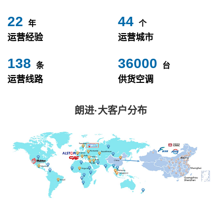
24
49
年
个
运营经验
运营城市
153
40000
条
台
运营线路
供货空调
朗进·大客户分布