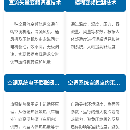
直流矢量变频调速技术
模糊变频控制技术
一种全直流变频轨道交通车
通过温度、湿度、压力、客
辆空调机组，冷凝风机、通
流量、风量等参数，根据人
风机及压缩机均由永磁同步
体舒适度进行逻辑运算和控
电机驱动，效率高，无极调
制系统，大幅提高舒适度
速，实现根据负载需求实时
调节压缩机转速和风量
空调系统电子膨胀阀热力学优化技术
空调系统自适应约束控制技术
热泵制热采用逆卡诺循环原
自动寻找环境温度、负荷等
理，从低温热源吸热（车厢
参数下运行的最大制冷或制
外）向高温热源（车厢内）
热能力，避免压缩机的反复
供热，向室内供热热量等于
启停影响客室舒适度，避免