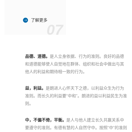
了解更多
07
品德、道德。
是人立身依据、行为的准则。良好的品德
和道德能够使人自觉地在群体、组织和社会中做出与其
他人的利益和期待相一致的行为。
益，利益。
是朗进人心怀天下之德，以利益众生为行为
准则。而长久的利益要“中和”。朗进的益以利益民生为准
则。
中，不偏不倚，平衡。
是人与他人建立长久共赢关系中
要遵守的准则。有德有慧的人自然守中。按照“中”的准则