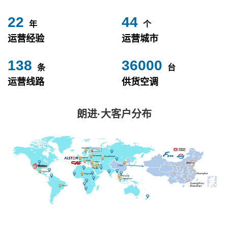
24
49
年
个
运营经验
运营城市
153
40000
条
台
运营线路
供货空调
朗进·大客户分布