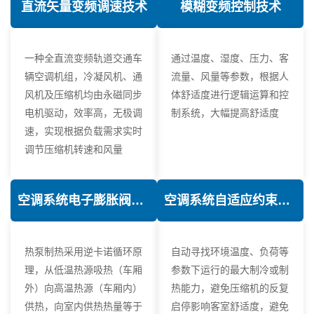
直流矢量变频调速技术
模糊变频控制技术
一种全直流变频轨道交通车
通过温度、湿度、压力、客
辆空调机组，冷凝风机、通
流量、风量等参数，根据人
风机及压缩机均由永磁同步
体舒适度进行逻辑运算和控
电机驱动，效率高，无极调
制系统，大幅提高舒适度
速，实现根据负载需求实时
调节压缩机转速和风量
空调系统电子膨胀阀热力学优化技术
空调系统自适应约束控制技术
热泵制热采用逆卡诺循环原
自动寻找环境温度、负荷等
理，从低温热源吸热（车厢
参数下运行的最大制冷或制
外）向高温热源（车厢内）
热能力，避免压缩机的反复
供热，向室内供热热量等于
启停影响客室舒适度，避免