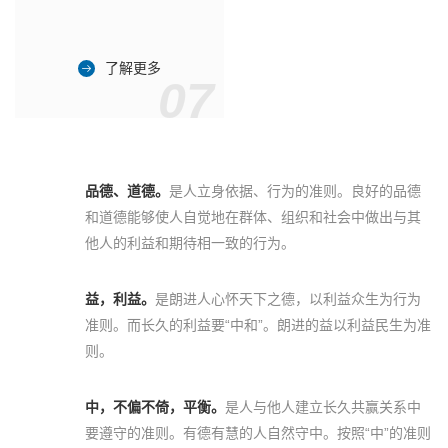
了解更多
07
品德、道德。
是人立身依据、行为的准则。良好的品德
和道德能够使人自觉地在群体、组织和社会中做出与其
他人的利益和期待相一致的行为。
益，利益。
是朗进人心怀天下之德，以利益众生为行为
准则。而长久的利益要“中和”。朗进的益以利益民生为准
则。
中，不偏不倚，平衡。
是人与他人建立长久共赢关系中
要遵守的准则。有德有慧的人自然守中。按照“中”的准则