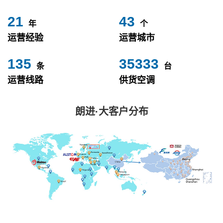
24
49
年
个
运营经验
运营城市
153
40000
条
台
运营线路
供货空调
朗进·大客户分布