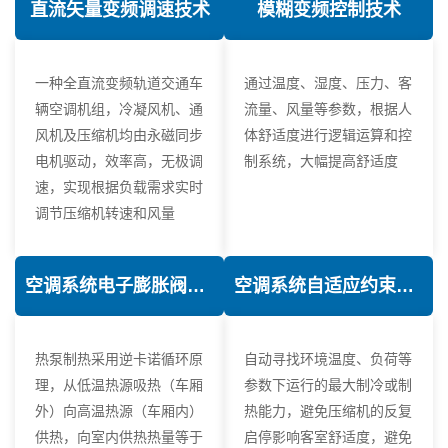
直流矢量变频调速技术
模糊变频控制技术
一种全直流变频轨道交通车
通过温度、湿度、压力、客
辆空调机组，冷凝风机、通
流量、风量等参数，根据人
风机及压缩机均由永磁同步
体舒适度进行逻辑运算和控
电机驱动，效率高，无极调
制系统，大幅提高舒适度
速，实现根据负载需求实时
调节压缩机转速和风量
空调系统电子膨胀阀热力学优化技术
空调系统自适应约束控制技术
热泵制热采用逆卡诺循环原
自动寻找环境温度、负荷等
理，从低温热源吸热（车厢
参数下运行的最大制冷或制
外）向高温热源（车厢内）
热能力，避免压缩机的反复
供热，向室内供热热量等于
启停影响客室舒适度，避免