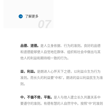
了解更多
07
品德、道德。
是人立身依据、行为的准则。良好的品德
和道德能够使人自觉地在群体、组织和社会中做出与其
他人的利益和期待相一致的行为。
益，利益。
是朗进人心怀天下之德，以利益众生为行为
准则。而长久的利益要“中和”。朗进的益以利益民生为准
则。
中，不偏不倚，平衡。
是人与他人建立长久共赢关系中
要遵守的准则。有德有慧的人自然守中。按照“中”的准则