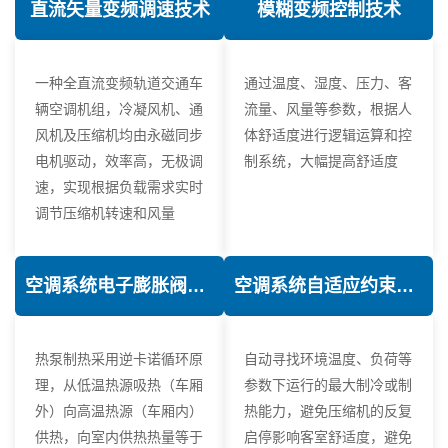
直流矢量变频调速技术
模糊变频控制技术
一种全直流变频轨道交通车
通过温度、湿度、压力、客
辆空调机组，冷凝风机、通
流量、风量等参数，根据人
风机及压缩机均由永磁同步
体舒适度进行逻辑运算和控
电机驱动，效率高，无极调
制系统，大幅提高舒适度
速，实现根据负载需求实时
调节压缩机转速和风量
空调系统电子膨胀阀热力学优化技术
空调系统自适应约束控制技术
热泵制热采用逆卡诺循环原
自动寻找环境温度、负荷等
理，从低温热源吸热（车厢
参数下运行的最大制冷或制
外）向高温热源（车厢内）
热能力，避免压缩机的反复
供热，向室内供热热量等于
启停影响客室舒适度，避免