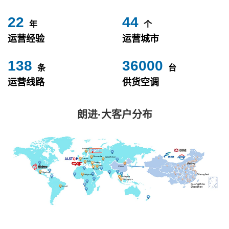
24
49
年
个
运营经验
运营城市
153
40000
条
台
运营线路
供货空调
朗进·大客户分布