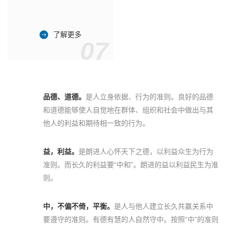
了解更多
07
品德、道德。
是人立身依据、行为的准则。良好的品德
和道德能够使人自觉地在群体、组织和社会中做出与其
他人的利益和期待相一致的行为。
益，利益。
是朗进人心怀天下之德，以利益众生为行为
准则。而长久的利益要“中和”。朗进的益以利益民生为准
则。
中，不偏不倚，平衡。
是人与他人建立长久共赢关系中
要遵守的准则。有德有慧的人自然守中。按照“中”的准则