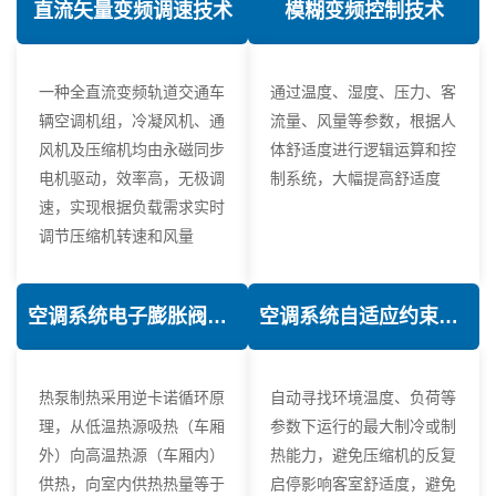
直流矢量变频调速技术
模糊变频控制技术
一种全直流变频轨道交通车
通过温度、湿度、压力、客
辆空调机组，冷凝风机、通
流量、风量等参数，根据人
风机及压缩机均由永磁同步
体舒适度进行逻辑运算和控
电机驱动，效率高，无极调
制系统，大幅提高舒适度
速，实现根据负载需求实时
调节压缩机转速和风量
空调系统电子膨胀阀热力学优化技术
空调系统自适应约束控制技术
热泵制热采用逆卡诺循环原
自动寻找环境温度、负荷等
理，从低温热源吸热（车厢
参数下运行的最大制冷或制
外）向高温热源（车厢内）
热能力，避免压缩机的反复
供热，向室内供热热量等于
启停影响客室舒适度，避免