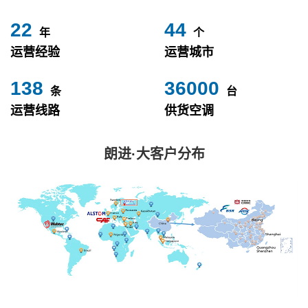
24
49
年
个
运营经验
运营城市
153
40000
条
台
运营线路
供货空调
朗进·大客户分布