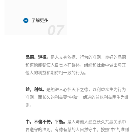
了解更多
07
品德、道德。
是人立身依据、行为的准则。良好的品德
和道德能够使人自觉地在群体、组织和社会中做出与其
他人的利益和期待相一致的行为。
益，利益。
是朗进人心怀天下之德，以利益众生为行为
准则。而长久的利益要“中和”。朗进的益以利益民生为准
则。
中，不偏不倚，平衡。
是人与他人建立长久共赢关系中
要遵守的准则。有德有慧的人自然守中。按照“中”的准则