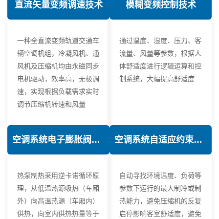
直流矢量变频调速技术
模糊变频控制技术
一种全直流变频轨道交通车
通过温度、湿度、压力、客
辆空调机组，冷凝风机、通
流量、风量等参数，根据人
风机及压缩机均由永磁同步
体舒适度进行逻辑运算和控
电机驱动，效率高，无极调
制系统，大幅提高舒适度
速，实现根据负载需求实时
调节压缩机转速和风量
空调系统电子膨胀阀热力学优化技术
空调系统自适应约束控制技术
热泵制热采用逆卡诺循环原
自动寻找环境温度、负荷等
理，从低温热源吸热（车厢
参数下运行的最大制冷或制
外）向高温热源（车厢内）
热能力，避免压缩机的反复
供热，向室内供热热量等于
启停影响客室舒适度，避免