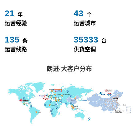
24
49
年
个
运营经验
运营城市
153
40000
条
台
运营线路
供货空调
朗进·大客户分布