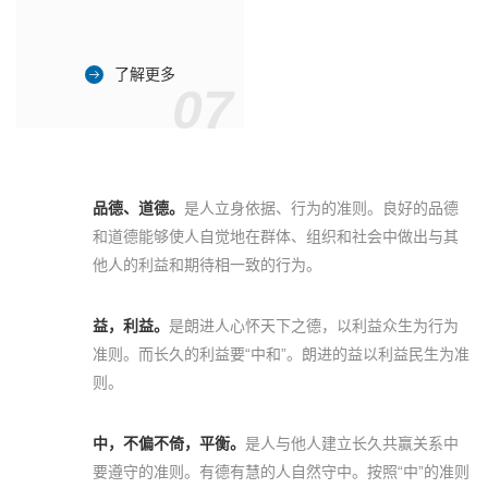
了解更多
07
品德、道德。
是人立身依据、行为的准则。良好的品德
和道德能够使人自觉地在群体、组织和社会中做出与其
他人的利益和期待相一致的行为。
益，利益。
是朗进人心怀天下之德，以利益众生为行为
准则。而长久的利益要“中和”。朗进的益以利益民生为准
则。
中，不偏不倚，平衡。
是人与他人建立长久共赢关系中
要遵守的准则。有德有慧的人自然守中。按照“中”的准则