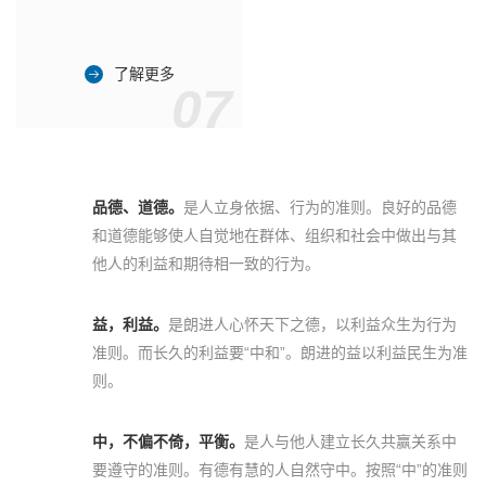
了解更多
07
品德、道德。
是人立身依据、行为的准则。良好的品德
和道德能够使人自觉地在群体、组织和社会中做出与其
他人的利益和期待相一致的行为。
益，利益。
是朗进人心怀天下之德，以利益众生为行为
准则。而长久的利益要“中和”。朗进的益以利益民生为准
则。
中，不偏不倚，平衡。
是人与他人建立长久共赢关系中
要遵守的准则。有德有慧的人自然守中。按照“中”的准则