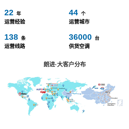
24
49
年
个
运营经验
运营城市
153
40000
条
台
运营线路
供货空调
朗进·大客户分布