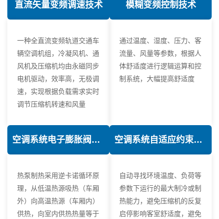
直流矢量变频调速技术
模糊变频控制技术
一种全直流变频轨道交通车
通过温度、湿度、压力、客
辆空调机组，冷凝风机、通
流量、风量等参数，根据人
风机及压缩机均由永磁同步
体舒适度进行逻辑运算和控
电机驱动，效率高，无极调
制系统，大幅提高舒适度
速，实现根据负载需求实时
调节压缩机转速和风量
空调系统电子膨胀阀热力学优化技术
空调系统自适应约束控制技术
热泵制热采用逆卡诺循环原
自动寻找环境温度、负荷等
理，从低温热源吸热（车厢
参数下运行的最大制冷或制
外）向高温热源（车厢内）
热能力，避免压缩机的反复
供热，向室内供热热量等于
启停影响客室舒适度，避免