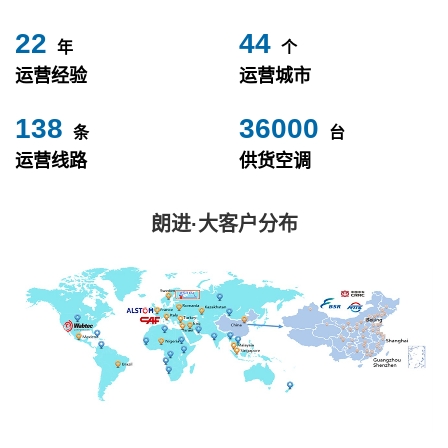
24
49
年
个
运营经验
运营城市
153
40000
条
台
运营线路
供货空调
朗进·大客户分布