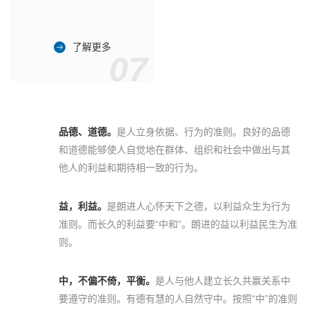
了解更多
07
品德、道德。
是人立身依据、行为的准则。良好的品德
和道德能够使人自觉地在群体、组织和社会中做出与其
他人的利益和期待相一致的行为。
益，利益。
是朗进人心怀天下之德，以利益众生为行为
准则。而长久的利益要“中和”。朗进的益以利益民生为准
则。
中，不偏不倚，平衡。
是人与他人建立长久共赢关系中
要遵守的准则。有德有慧的人自然守中。按照“中”的准则