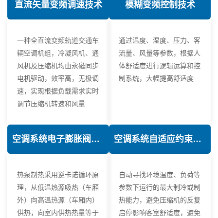
直流矢量变频调速技术
模糊变频控制技术
一种全直流变频轨道交通车
通过温度、湿度、压力、客
辆空调机组，冷凝风机、通
流量、风量等参数，根据人
风机及压缩机均由永磁同步
体舒适度进行逻辑运算和控
电机驱动，效率高，无极调
制系统，大幅提高舒适度
速，实现根据负载需求实时
调节压缩机转速和风量
空调系统电子膨胀阀热力学优化技术
空调系统自适应约束控制技术
热泵制热采用逆卡诺循环原
自动寻找环境温度、负荷等
理，从低温热源吸热（车厢
参数下运行的最大制冷或制
外）向高温热源（车厢内）
热能力，避免压缩机的反复
供热，向室内供热热量等于
启停影响客室舒适度，避免