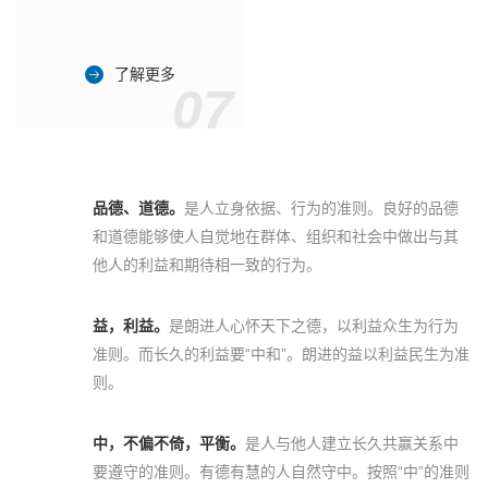
了解更多
07
品德、道德。
是人立身依据、行为的准则。良好的品德
和道德能够使人自觉地在群体、组织和社会中做出与其
他人的利益和期待相一致的行为。
益，利益。
是朗进人心怀天下之德，以利益众生为行为
准则。而长久的利益要“中和”。朗进的益以利益民生为准
则。
中，不偏不倚，平衡。
是人与他人建立长久共赢关系中
要遵守的准则。有德有慧的人自然守中。按照“中”的准则