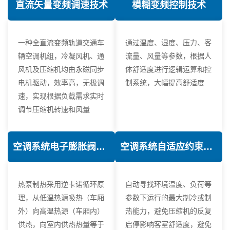
直流矢量变频调速技术
模糊变频控制技术
一种全直流变频轨道交通车
通过温度、湿度、压力、客
辆空调机组，冷凝风机、通
流量、风量等参数，根据人
风机及压缩机均由永磁同步
体舒适度进行逻辑运算和控
电机驱动，效率高，无极调
制系统，大幅提高舒适度
速，实现根据负载需求实时
调节压缩机转速和风量
空调系统电子膨胀阀热力学优化技术
空调系统自适应约束控制技术
热泵制热采用逆卡诺循环原
自动寻找环境温度、负荷等
理，从低温热源吸热（车厢
参数下运行的最大制冷或制
外）向高温热源（车厢内）
热能力，避免压缩机的反复
供热，向室内供热热量等于
启停影响客室舒适度，避免