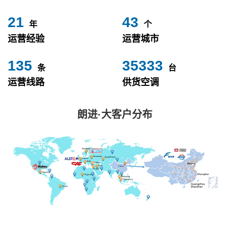
24
49
年
个
运营经验
运营城市
153
40000
条
台
运营线路
供货空调
朗进·大客户分布