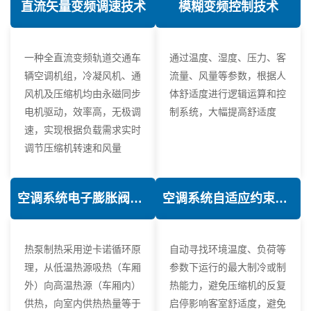
直流矢量变频调速技术
模糊变频控制技术
一种全直流变频轨道交通车
通过温度、湿度、压力、客
辆空调机组，冷凝风机、通
流量、风量等参数，根据人
风机及压缩机均由永磁同步
体舒适度进行逻辑运算和控
电机驱动，效率高，无极调
制系统，大幅提高舒适度
速，实现根据负载需求实时
调节压缩机转速和风量
空调系统电子膨胀阀热力学优化技术
空调系统自适应约束控制技术
热泵制热采用逆卡诺循环原
自动寻找环境温度、负荷等
理，从低温热源吸热（车厢
参数下运行的最大制冷或制
外）向高温热源（车厢内）
热能力，避免压缩机的反复
供热，向室内供热热量等于
启停影响客室舒适度，避免