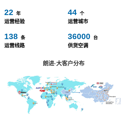
24
49
年
个
运营经验
运营城市
153
40000
条
台
运营线路
供货空调
朗进·大客户分布